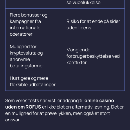
selvudelukkelse
Flere bonusser og
kampagner fra
Risiko for at ende på sider
internationale
uden licens
operatører
Mulighed for
Manglende
kryptovaluta og
forbrugerbeskyttelse ved
anonyme
konflikter
betalingsformer
Hurtigere og mere
fleksible udbetalinger
Som vores tests har vist, er adgang til
online casino
uden om ROFUS
er ikke blot en alternativ løsning. Det er
en mulighed for at prøve lykken, men også et stort
ansvar.