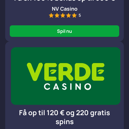
NV Casino
5
Spil nu
Få op til 120 € og 220 gratis
spins