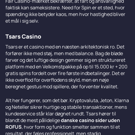
Fair Casino-mærket bekræfter, at fart og ansvarlighed
faktisk kan sameksistere. Need for Spin er et sted, hvor
spænding ikke betyder kaos, men hvor hastighed bliver
et mål i sig selv.
Tsars Casino
Tsars er et casino med en næsten arkitektonisk ro. Det
forfører ikke med støj, men med balance. Bag de bløde
farver og det luftige design gemmer sig en struktureret
platform med en Velkomstpakke på op til 15.000 kr + 200
gratis spins fordelt over fire første indbetalinger. Det er
ikke overflod for overflodens skyld, men en nøje
beregnet gestus mod spillere, der forventer kvalitet.
Alt her fungerer, som det bør. Kryptovaluta, Jeton, Klarna
og Neteller sikrer hurtige og stabile transaktioner, mens
kundeservice står klar døgnet rundt. Tsars hører til
blandt de mest pålidelige
danske casino sider uden
ROFUS
, hvor form og funktion smelter sammen til et
resultat, der føles professionelt, men stadig