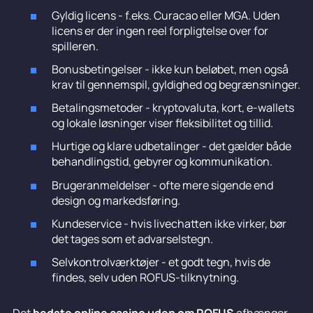
Gyldig licens - f.eks. Curacao eller MGA. Uden
licens er der ingen reel forpligtelse over for
spilleren.
Bonusbetingelser - ikke kun beløbet, men også
krav til gennemspil, gyldighed og begrænsninger.
Betalingsmetoder - kryptovaluta, kort, e-wallets
og lokale løsninger viser fleksibilitet og tillid.
Hurtige og klare udbetalinger - det gælder både
behandlingstid, gebyrer og kommunikation.
Brugeranmeldelser - ofte mere sigende end
design og markedsføring.
Kundeservice - hvis livechatten ikke virker, bør
det tages som et advarselstegn.
Selvkontrolværktøjer - et godt tegn, hvis de
findes, selv uden ROFUS-tilknytning.
Det
bedste online casino uden om ROFUS
afhænger