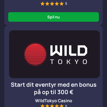
5
Spil nu
Start dit eventyr med en bonus
på op til 300 €
WildTokyo Casino
5