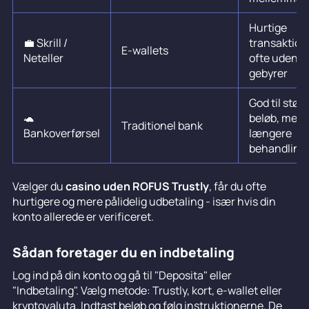
Hurtige
💼 Skrill /
transaktion
E-wallets
Neteller
ofte uden
gebyrer
God til størr
🐢
beløb, men
Traditionel bank
Bankoverførsel
længere
behandlings
Vælger du
casino uden ROFUS Trustly
, får du ofte
hurtigere og mere pålidelig udbetaling - især hvis din
konto allerede er verificeret.
Sådan foretager du en indbetaling
Log ind på din konto og gå til "Deposita" eller
"Indbetaling". Vælg metode: Trustly, kort, e-wallet eller
kryptovaluta. Indtast beløb og følg instruktionerne. De