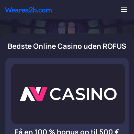
Bedste Online Casino uden ROFUS
Få en 100 % bonus op til 500 €