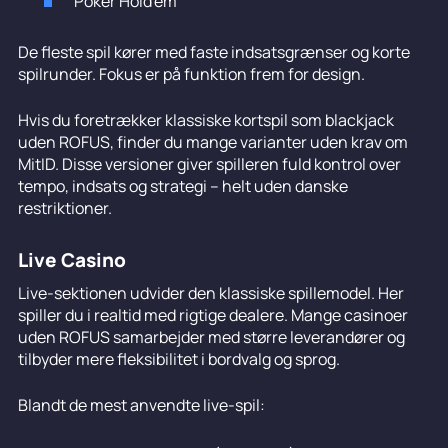
Poker Hold'em
De fleste spil kører med faste indsatsgrænser og korte
spilrunder. Fokus er på funktion frem for design.
Hvis du foretrækker klassiske kortspil som blackjack
uden ROFUS, finder du mange varianter uden krav om
MitID. Disse versioner giver spilleren fuld kontrol over
tempo, indsats og strategi – helt uden danske
restriktioner.
Live Casino
Live-sektionen udvider den klassiske spillemodel. Her
spiller du i realtid med rigtige dealere. Mange casinoer
uden ROFUS samarbejder med større leverandører og
tilbyder mere fleksibilitet i bordvalg og sprog.
Blandt de mest anvendte live-spil: