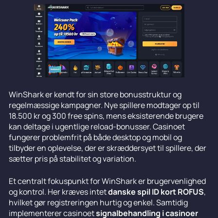
WinShark er kendt for sin store bonusstruktur og
regelmæssige kampagner. Nye spillere modtager op til
18.500 kr og 300 free spins, mens eksisterende brugere
kan deltage i ugentlige reload-bonusser. Casinoet
fungerer problemfrit på både desktop og mobil og
tilbyder en oplevelse, der er skræddersyet til spillere, der
sætter pris på stabilitet og variation.
Et centralt fokuspunkt for WinShark er brugervenlighed
og kontrol. Her kræves intet
danske spil ID kort ROFUS
,
hvilket gør registreringen hurtig og enkel. Samtidig
implementerer casinoet
signalbehandling i casinoer