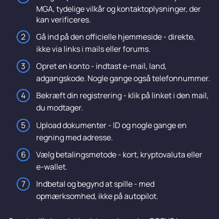
MGA, tydelige vilkår og kontaktoplysninger, der
kan verificeres.
Gå ind på den officielle hjemmeside - direkte,
ikke via links i mails eller forums.
Opret en konto - indtast e-mail, land,
adgangskode. Nogle gange også telefonnummer.
Bekræft din registrering - klik på linket i den mail,
du modtager.
Upload dokumenter - ID og nogle gange en
regning med adresse.
Vælg betalingsmetode - kort, kryptovaluta eller
e-wallet.
Indbetal og begynd at spille - med
opmærksomhed, ikke på autopilot.