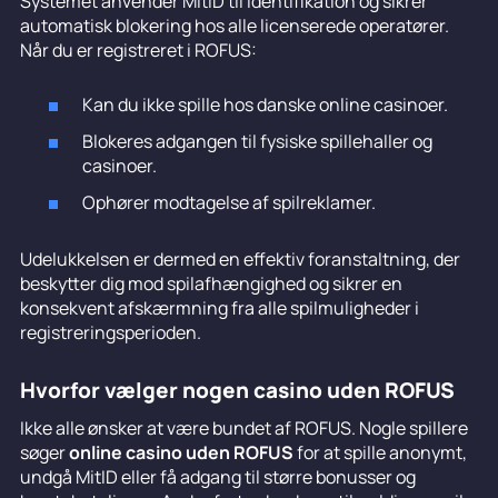
Systemet anvender MitID til identifikation og sikrer
automatisk blokering hos alle licenserede operatører.
Når du er registreret i ROFUS:
Kan du ikke spille hos danske online casinoer.
Blokeres adgangen til fysiske spillehaller og
casinoer.
Ophører modtagelse af spilreklamer.
Udelukkelsen er dermed en effektiv foranstaltning, der
beskytter dig mod spilafhængighed og sikrer en
konsekvent afskærmning fra alle spilmuligheder i
registreringsperioden.
Hvorfor vælger nogen casino uden ROFUS
Ikke alle ønsker at være bundet af ROFUS. Nogle spillere
søger
online casino uden ROFUS
for at spille anonymt,
undgå MitID eller få adgang til større bonusser og