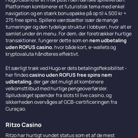
Platformen kombinerer et futuristisk tema med enkel
navigation og en stærk bonuspakke på op til 4.500 kr +
275 free spins. Spillere værdsætter især de mange
turneringer og den tydelige struktur i lobbyen, hvor alt er
samlet under én menu. For dem, der foretrækker hurtige
transaktioner, fungerer dette som en
nem udbetaling
uden ROFUS casino
, hvor både kort, e-wallets og
kryptovaluta håndteres effektivt.
Et særligt træk ved Hugo er dets betalingsfleksibilitet -
her findes
casino uden ROFUS free spins nem
udbetaling
, der gør det muligt at kombinere
velkomsttilbud med hurtige pengeoverførsler.
Spiludvalget spænder fra slots til live casino, og
sikkerheden overvåges af GCB-certificeringen fra
Curaçao.
Ritzo Casino
Ritzo har hurtigt vundet status som et af de mest